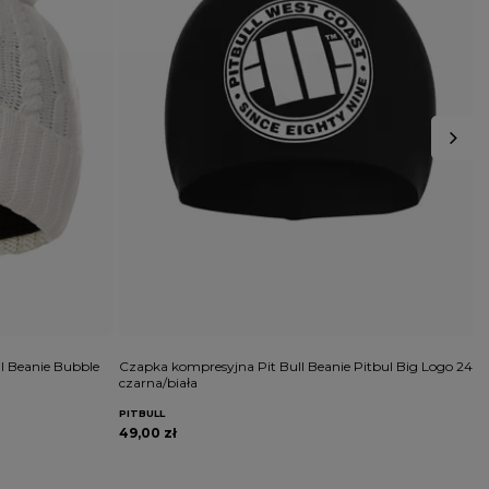
 Beanie Bubble
Czapka kompresyjna Pit Bull Beanie Pitbul Big Logo 24
C
czarna/biała
g
PITBULL
P
49,00 zł
5