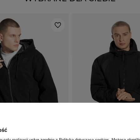
ość
w celu realizacji usług zgodnie z
Polityką dotyczącą cookies
. Możesz określi