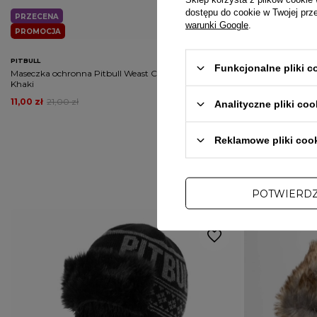
PRZECENA
dostępu do cookie w Twojej prz
PRZECENA
PROMOCJA
warunki Google
.
PROMOCJA
DARMOWA DOS
PITBULL
PROSTO
Funkcjonalne pliki 
Maseczka ochronna Pitbull Weast Coast Mask Camo
Kurtka męska prz
Khaki
czarny
11,00 zł
21,00 zł
251,00 zł
459,00
Analityczne pliki coo
Reklamowe pliki coo
POTWIERD