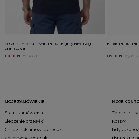
Koszulka męska T-Shirt Pitbull Eighty Nine Dog
Klapki Pitbull Pit
granatowa
80,10 zł
89,00 zł
89,10 zł
99,00 zł
MOJE ZAMÓWIENIE
MOJE KONT
Status zamówienia
Zarejestruj si
Śledzenie przesyłki
Koszyk
Chcę zareklamować produkt
Listy zakupo
Chcę zwrócić produkt
Lista zakupi