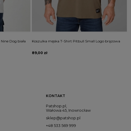
 Nine Dog biała
Koszulka męska T-Shirt Pitbull Small Logo brązowa
C
U
89,00 zł
1
KONTAKT
Patshop.pl,
Wałowa 45, Inowrocław
sklep@patshop.pl
+48 533 569 999