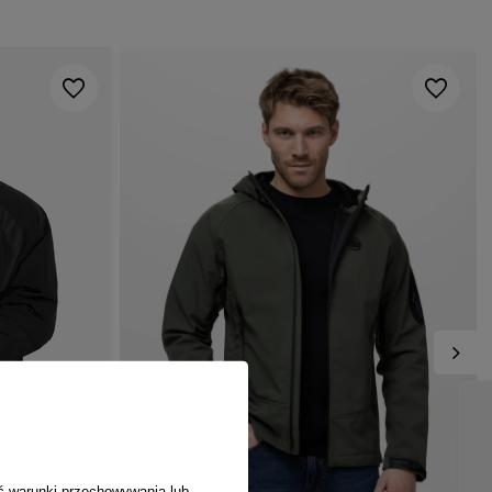
pytania?
PŁEĆ
MĘŻCZYZNA
Zadaj pytanie a my odpowiemy
niezwłocznie, najciekawsze
Potwierdź obecność oznaczeń lub etykiet
ZADAJ PYTANIE
nie
pytania i odpowiedzi publikując
wymaganych przepisami
dla innych.
ć warunki przechowywania lub