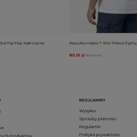
 Bull Flip Flop Jade czarne
Koszulka męska T-Shirt Pitbull Eighty
80,10 zł
89,00 zł
O
REGULAMINY
Wysyłka
ę
Sposoby płatności
Regulamin
we
Polityka prywatności
onych produktów