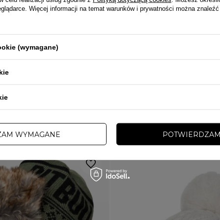
PRZECENA
eglądarce. Więcej informacji na temat warunków i prywatności można znaleźć
PROMOCJA
TAWA
DARMOWA DOSTAWA
PROSTO
cookie (wymagane)
ejściowa Prosto Padded sprany
Kurtka męska przejściowa Prosto Con
 zł
238,00 zł
475,00 zł
kie
kie
INNE TEJ SAMEJ MARKI
ZAM WYMAGANE
POTWIERDZAM