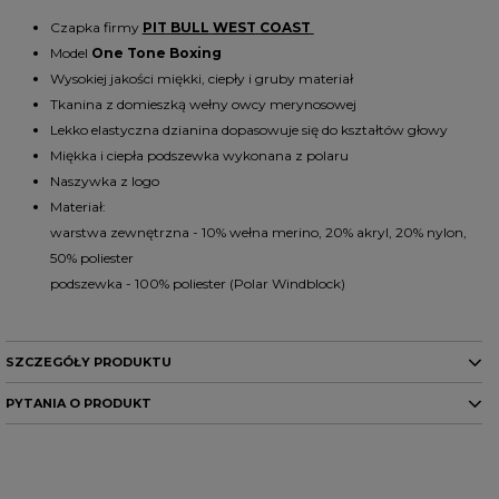
Czapka firmy
PIT
BULL
WEST
COAST
Model
One Tone Boxing
Wysokiej jakości miękki, ciepły i gruby materiał
Tkanina z domieszką wełny owcy merynosowej
Lekko elastyczna dzianina dopasowuje się do kształtów głowy
Miękka i ciepła podszewka wykonana z polaru
Naszywka z logo
Materiał:
warstwa zewnętrzna -
10% wełna merino, 20% akryl, 20% nylon,
50% poliester
podszewka - 100% poliester (Polar Windblock)
SZCZEGÓŁY PRODUKTU
PYTANIA O PRODUKT
Marka
PITBULL
Kod producenta
5903592023769
Potrzebujesz pomocy? Masz
Kolor
czarny