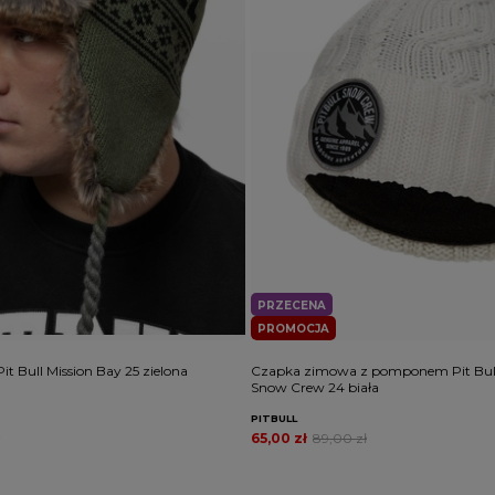
PRZECENA
PROMOCJA
t Bull Mission Bay 25 zielona
Czapka zimowa z pomponem Pit Bull
Snow Crew 24 biała
PITBULL
65,00 zł
89,00 zł