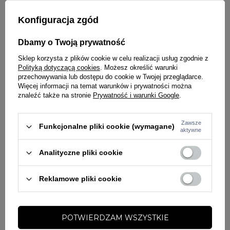
Bezpieczeństwo po zmroku — wysokiej jakości, nieścieralny
Konfiguracja zgód
odblaskowy nadruk, który zwiększa widoczność podczas
wieczornych treningów na zewnątrz.
Dbamy o Twoją prywatność
Uniwersalność zastosowania — idealna zarówno do aktywności
Sklep korzysta z plików cookie w celu realizacji usług zgodnie z
Polityką dotyczącą cookies
. Możesz określić warunki
sportowych (bieganie, siłownia, outdoor), jak i na co dzień przy
przechowywania lub dostępu do cookie w Twojej przeglądarce.
dbałości o komfort i styl.
Więcej informacji na temat warunków i prywatności można
znaleźć także na stronie
Prywatność i warunki Google
.
Sugerowane użycie i stylizacja
Zawsze
Funkcjonalne pliki cookie (wymagane)
Czapka Special Sport Small Logo II to świetny wybór, jeśli szukasz
aktywne
dodatku, który:
Analityczne pliki cookie
Pomoże Ci zachować komfort termiczny podczas treningów w
chłodniejsze dni
Reklamowe pliki cookie
Będzie estetycznym i funkcjonalnym elementem sportowej
stylizacji
POTWIERDZAM WSZYSTKIE
Zostanie z Tobą na co dzień – pod czapkę możesz włożyć kaptur