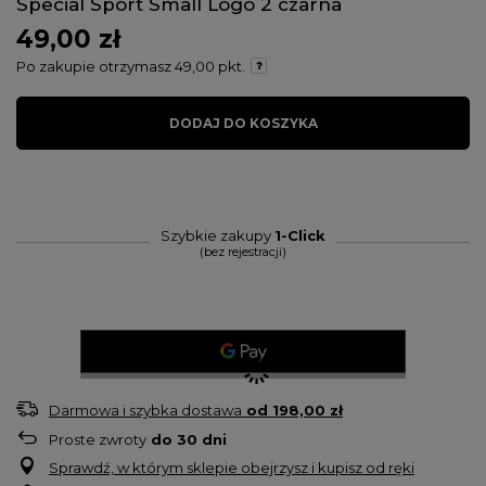
Special Sport Small Logo 2 czarna
49,00 zł
Po zakupie otrzymasz
49,00 pkt.
DODAJ DO KOSZYKA
Szybkie zakupy
1-Click
(bez rejestracji)
Darmowa i szybka dostawa
od
198,00 zł
Proste zwroty
do
30
dni
Sprawdź, w którym sklepie obejrzysz i kupisz od ręki