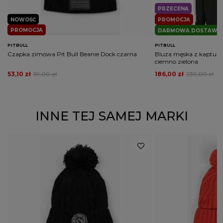
PRZECENA
NOWOŚĆ
PROMOCJA
PROMOCJA
DARMOWA DOSTAWA
PITBULL
PITBULL
Czapka zimowa Pit Bull Beanie Dock czarna
Bluza męska z kapture
ciemno zielona
53,10 zł
59,00 zł
186,00 zł
239,00 zł
INNE TEJ SAMEJ MARKI