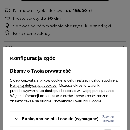
Darmowa i szybka dostawa
od
198,00 zł
Proste zwroty
do
30
dni
Sprawdź, w którym sklepie obejrzysz i kupisz od ręki
Bezpieczne zakupy
OPIS
Konfiguracja zgód
Klasyczne bokserki męskie producenta
Prosto
W pasie guma z wdzianym logotypem Prosto
Dbamy o Twoją prywatność
Krój dopasowany do sylwetki ciała
Sklep korzysta z plików cookie w celu realizacji usług zgodnie z
Wykonane z wysoko gatunkowej mieszkanki bawełny i elastanu
Polityką dotyczącą cookies
. Możesz określić warunki
Gramatura materiału 200g/m2
przechowywania lub dostępu do cookie w Twojej przeglądarce.
Skład: 95 % bawełna, 5% elastan
Więcej informacji na temat warunków i prywatności można
znaleźć także na stronie
Prywatność i warunki Google
.
* Bielizna jest towarem higienicznym, który zgodnie z z art. 38 pkt. 5
ustawy o prawach konsumenta nie podlega zwrotowi. Prosimy o
Zawsze
Funkcjonalne pliki cookie (wymagane)
przemyślane zakupy.
aktywne