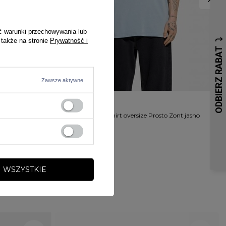
ć warunki przechowywania lub
 także na stronie
Prywatność i
PRZECENA
Zawsze aktywne
PROMOCJA
PROSTO
P
o Club czarna
Koszulka męska t-shirt oversize Prosto Zont jasno
K
niebieska
115,00 zł
149,00 zł
1
 WSZYSTKIE