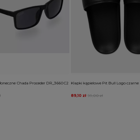
słoneczne Chada Proceder DR_3660C2
Klapki kąpielowe Pit Bull Logo czarne
ł
89,10 zł
99,00 zł