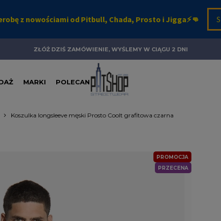
ZŁÓŻ DZIŚ ZAMÓWIENIE, WYŚLEMY W CIĄGU 2 DNI
DAŻ
MARKI
POLECANE
Koszulka longsleeve męski Prosto Coolt grafitowa czarna
PROMOCJA
PRZECENA