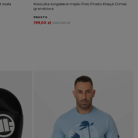
t biała
Koszulka longsleeve męski Polo Prosto Klasyk Dimes
K
granatowa
b
PROSTO
P
199,00 zł
249,00 zł
1