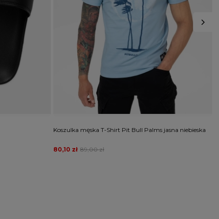
Koszulka męska T-Shirt Pit Bull Palms jasna niebieska
K
g
80,10 zł
89,00 zł
8