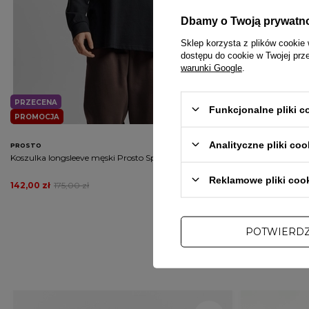
Dbamy o Twoją prywatn
Sklep korzysta z plików cookie 
dostępu do cookie w Twojej prz
warunki Google
.
PRZECENA
PRZECENA
PROMOCJA
Funkcjonalne pliki 
PROMOCJA
DARMOWA DOS
Analityczne pliki coo
PROSTO
PROSTO
Koszulka longsleeve męski Prosto Splash Shield czarna
Spodnie dresowe 
czarne
Reklamowe pliki coo
142,00 zł
175,00 zł
218,00 zł
295,00
POTWIERD