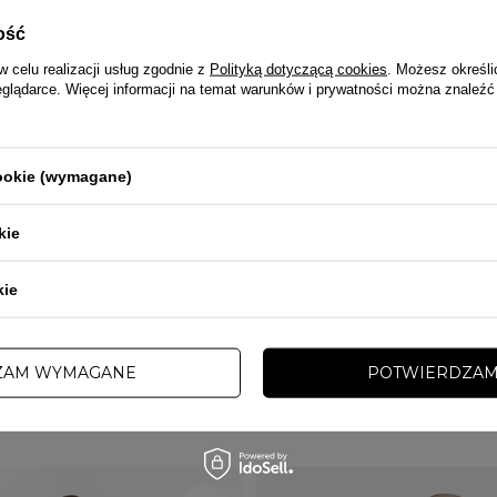
ość
w celu realizacji usług zgodnie z
Polityką dotyczącą cookies
. Możesz określi
eglądarce. Więcej informacji na temat warunków i prywatności można znaleźć
NOWOŚĆ
cookie (wymagane)
PROMOCJA
TAWA
kie
PROSTO
męskie oversize Prosto Team Washed
Koszulka męska t-shirt oversize Prost
kie
 zł
130,00 zł
165,00 zł
ZAM WYMAGANE
POTWIERDZAM
INNE TEJ SAMEJ MARKI