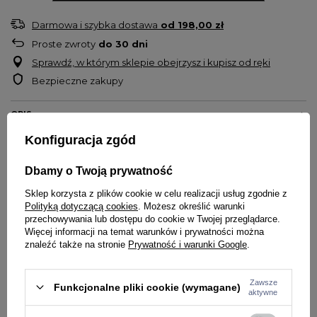
Darmowa i szybka dostawa
od
198,00 zł
Proste zwroty
do
30
dni
Sprawdź, w którym sklepie obejrzysz i kupisz od ręki
Bezpieczne zakupy
OPIS
Konfiguracja zgód
T-shirt męski
Prosto
Model
Hex
Dbamy o Twoją prywatność
Koszulka z krótkim rękawem
Sklep korzysta z plików cookie w celu realizacji usług zgodnie z
Krój
oversize
Polityką dotyczącą cookies
. Możesz określić warunki
Na piersi małe logo marki
przechowywania lub dostępu do cookie w Twojej przeglądarce.
Jeśli lubisz nosić się wygodnie ta koszulka jest właśnie dla Ciebie
Więcej informacji na temat warunków i prywatności można
znaleźć także na stronie
Prywatność i warunki Google
.
Materiał
z efektem sprania
Wykonana z bawełny o gramaturze 220g
Materiał: 100% bawełna
Zawsze
Funkcjonalne pliki cookie (wymagane)
aktywne
Marka Prosto kreuje klasykę już od 1999 roku
Jeśli lubisz wyróżniać się z tłumu postaw na PROSTO.