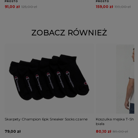
PROSTO
PROSTO
91,00 zł
125,00 zł
159,00 zł
199,00 zł
ZOBACZ RÓWNIEŻ
Skarpety Champion 6pk Sneaker Socks czarne
Koszulka męska T-Shirt
biała
79,00 zł
80,10 zł
89,00 zł