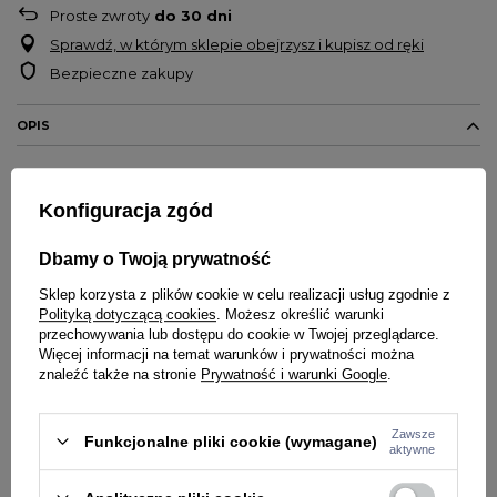
Proste zwroty
do
30
dni
Sprawdź, w którym sklepie obejrzysz i kupisz od ręki
Bezpieczne zakupy
OPIS
Klasyczna męska bluza marki
Jigga Wear
Konfiguracja zgód
Model
Mini Logo
Klasyczny krój - regular fit
Dbamy o Twoją prywatność
Na froncie logo marki
Sklep korzysta z plików cookie w celu realizacji usług zgodnie z
Bluza bez kaptura
Polityką dotyczącą cookies
. Możesz określić warunki
Kaptur regulowany za pomocą sznurka
przechowywania lub dostępu do cookie w Twojej przeglądarce.
Dół bluzy i rękawy zakończone ściągaczami
Więcej informacji na temat warunków i prywatności można
znaleźć także na stronie
Prywatność i warunki Google
.
Wykonana z bawełny o gramaturze 290g
Materiał:
35% bawełna, 65% poliester
Zawsze
Funkcjonalne pliki cookie (wymagane)
aktywne
SZCZEGÓŁY PRODUKTU