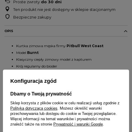
Proste zwroty
do
30
dni
Ten produkt nie jest dostępny w sklepie stacjonarnym
Bezpieczne zakupy
OPIS
Kurtka zimowa męska firmy
Pitbull West Coast
Model
Burnt
Klasyczny ciepły zimowy model z kapturem
Krój regularny do bioder
Kurtka wykonana z matowej pikowanej tkaniny odpornej
na
wiatr, śnieg i deszcz
Konfiguracja zgód
Szeroki ściągacz na dole kurtki zapewniający dopasowanie
Ocieplony kaptur wykończony estetycznym futerkiem
Dbamy o Twoją prywatność
Wysoka stójka chroniąca przed wiatrem
Sklep korzysta z plików cookie w celu realizacji usług zgodnie z
Gruba warstwa ocieplenia
Polityką dotyczącą cookies
. Możesz określić warunki
Poliestrowa podszewka
przechowywania lub dostępu do cookie w Twojej przeglądarce.
Więcej informacji na temat warunków i prywatności można
Odpinany kaptur regulowany gumo-sznurkiem ze stoperami
znaleźć także na stronie
Prywatność i warunki Google
.
Dwie kieszenie przednie z klapami zamykane na napy