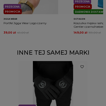
PRZECENA
PRZECENA
PROMOCJA
PROMOCJA
DARMOWA DOSTAWA
JIGGA WEAR
OCTAGON
Portfel Jigga Wear Logo czarny
Koszulka męska rash
Gentler czarno/niebiesk
39,00 zł
49,00 zł
149,00 zł
199,00 zł
INNE TEJ SAMEJ MARKI