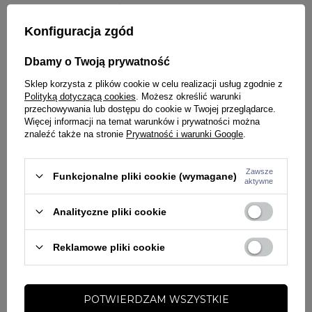
- Odpowiednie do urządzeń z ekranem dotykowym
- właściwości: oddychające, wiatroszczelne, szybkoschnące.
Konfiguracja zgód
- nadruk: sitodruk
- pielęgnacja: pranie ręczne
Dbamy o Twoją prywatność
Rozmiarówka:
Sklep korzysta z plików cookie w celu realizacji usług zgodnie z
Polityką dotyczącą cookies
. Możesz określić warunki
A - Szerokość (obwód dłoni)
przechowywania lub dostępu do cookie w Twojej przeglądarce.
Więcej informacji na temat warunków i prywatności można
znaleźć także na stronie
Prywatność i warunki Google
.
B - Długość (długość dłoni)
C - Długość całkowita rękawiczek
Zawsze
Funkcjonalne pliki cookie (wymagane)
aktywne
Analityczne pliki cookie
S/M
L/XL
Reklamowe pliki cookie
A
22cm
24cm
POTWIERDZAM WSZYSTKIE
B
17cm
19cm