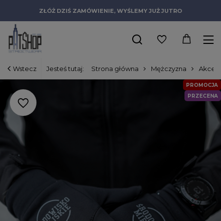
ZŁÓŻ DZIŚ ZAMÓWIENIE, WYŚLEMY JUŻ JUTRO
Wstecz
Jesteś tutaj:
Strona główna
Mężczyzna
Akceso
PROMOCJA
PRZECENA