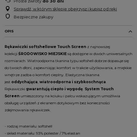
Proste zwroty
do
30
dni
Sprawdź, w którym sklepie obejrzysz i kupisz od ręki
Bezpieczne zakupy
OPIS
Rękawiczki softshellowe
Touch Screen
z najnowszej
kolekcji
ŚRODOWISKO MIEJSKIE
są dostępne w dwóch uniwersalnych
rozmiarach. Wiatroodporna tkanina typu softshell dobrze dopasuje się
do twoich dłoni, zapewniając komfort w trakcie użytkowania, a miękkie
wnętrze zadba o komfort cieplny. Elastyczna tkanina
jest
oddychająca
,
wiatroodporna i szybkoschnąca
.
Rękawiczki
gwarantują ciepło i wygodę
.
System Touch
Screen
umieszczony na kciuku i palcu wskazującym umożliwia
obsługę urządzeń z ekranem dotykowym bez konieczności
zdejmowania rękawiczek.
- rodzaj materiału: softshell
- skład materiału: 93% poliester / 7% elastan