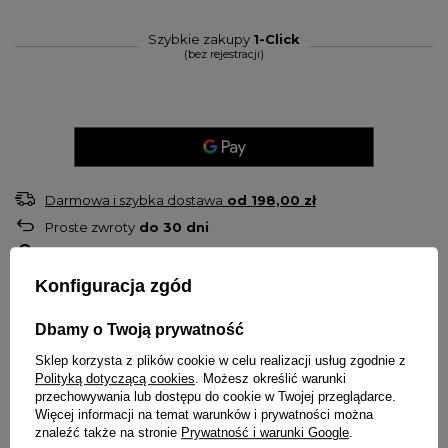
Szybkie zakupy
1-Click
(bez rejestracji)
Darmowa i szybka dostawa
od
198,00 zł
Proste zwroty
do
30
dni
Sprawdź, w którym sklepie obejrzysz i kupisz od ręki
Bezpieczne zakupy
Konfiguracja zgód
OPIS
Dbamy o Twoją prywatność
Sklep korzysta z plików cookie w celu realizacji usług zgodnie z
Polityką dotyczącą cookies
. Możesz określić warunki
Męski komplet dresowy marki
Jigga Wear
przechowywania lub dostępu do cookie w Twojej przeglądarce.
Więcej informacji na temat warunków i prywatności można
Jeśli cenisz sobie komfort i wykonanie, to produkt właśnie dla
znaleźć także na stronie
Prywatność i warunki Google
.
Ciebie