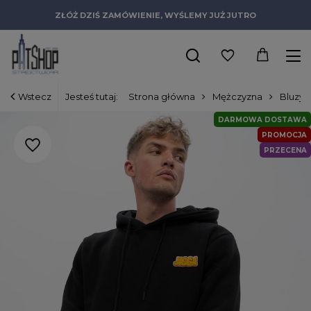
ZŁÓŻ DZIŚ ZAMÓWIENIE, WYŚLEMY JUŻ JUTRO
Wstecz
Jesteś tutaj:
Strona główna
Mężczyzna
Bluzy
DARMOWA DOSTAWA
PROMOCJA
PRZECENA