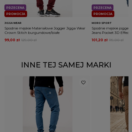
PRZECENA
PRZECENA
PROMOCJA
PROMOCJA
JIGGA WEAR
MORO SPORT
Spodnie męskie Materiałowe Jogger Jigga Wear
Spodnie męskie jogger 
Crown Stitch burgundowe/białe
Jeans Pocket 3D Effect j
99,00 zł
129,00 zł
101,20 zł
119,00 zł
INNE TEJ SAMEJ MARKI