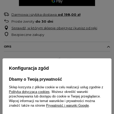
Darmowa i szybka dostawa
od
198,00 zł
Proste zwroty
do
30
dni
Sprawdź, w którym sklepie obejrzysz i kupisz od ręki
Bezpieczne zakupy
OPIS
Spodnie męskie jogger marki
Jigga Wear
Model
Crown Ripstop Cargo
Konfiguracja zgód
Rip-Stop
to specjalna technika wzmacniania tkaniny poprzez
dodanie w stałych odstępach dodatkowego, mocniejszego
Dbamy o Twoją prywatność
włókna
Sklep korzysta z plików cookie w celu realizacji usług zgodnie z
Dwie kieszenie z przodu, dwie z tyłu
Polityką dotyczącą cookies
. Możesz określić warunki
Bojówki o regularnym kroju
przechowywania lub dostępu do cookie w Twojej przeglądarce.
Haft na tylnej kieszeni
Więcej informacji na temat warunków i prywatności można
znaleźć także na stronie
Prywatność i warunki Google
.
Kieszenie boczne na nogawkach zapinane na zamek
Guma i sznurek w pasie