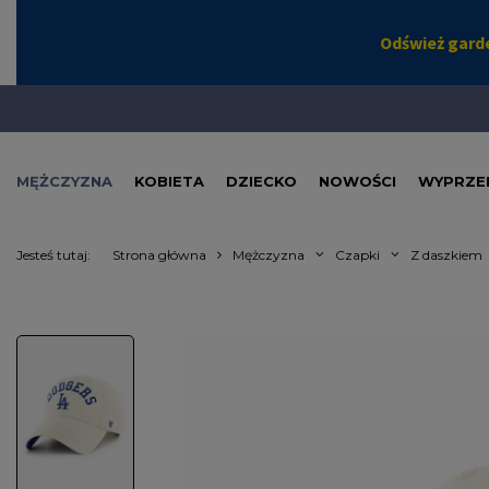
MĘŻCZYZNA
KOBIETA
DZIECKO
NOWOŚCI
WYPRZE
Jesteś tutaj:
Strona główna
Mężczyzna
Czapki
Z daszkiem