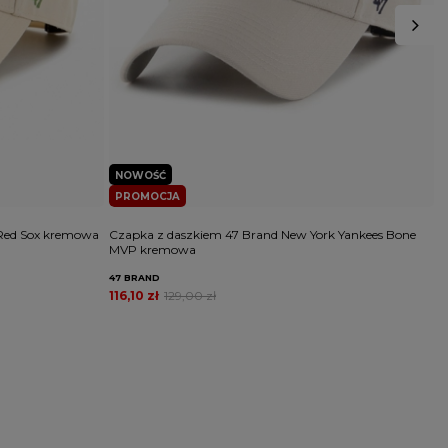
NOWOŚĆ
PROMOCJA
 Red Sox kremowa
Czapka z daszkiem 47 Brand New York Yankees Bone
C
MVP kremowa
C
47 BRAND
4
116,10 zł
129,00 zł
1