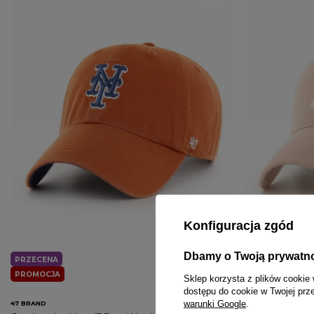
Konfiguracja zgód
Dbamy o Twoją prywatn
PRZECENA
PRZECENA
PROMOCJA
PROMOCJA
Sklep korzysta z plików cookie 
dostępu do cookie w Twojej prz
warunki Google
.
47 BRAND
47 BRAND