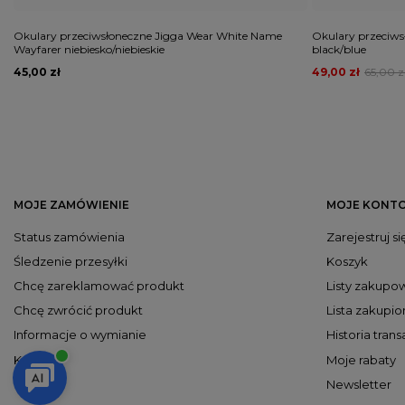
Okulary przeciwsłoneczne Jigga Wear White Name
Okulary przeciws
Wayfarer niebiesko/niebieskie
black/blue
45,00 zł
49,00 zł
65,00 z
MOJE ZAMÓWIENIE
MOJE KONT
Status zamówienia
Zarejestruj si
Śledzenie przesyłki
Koszyk
Chcę zareklamować produkt
Listy zakupo
Chcę zwrócić produkt
Lista zakupi
Informacje o wymianie
Historia trans
Kontakt
Moje rabaty
Newsletter