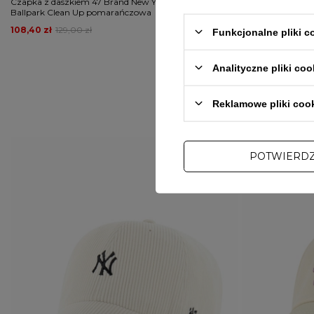
Czapka z daszkiem 47 Brand New York Mets Clay
Czapka z daszkie
Ballpark Clean Up pomarańczowa
Dusty Mauve Bra
108,40 zł
129,00 zł
91,60 zł
109,00 z
Funkcjonalne pliki 
Analityczne pliki coo
Reklamowe pliki coo
POTWIERD