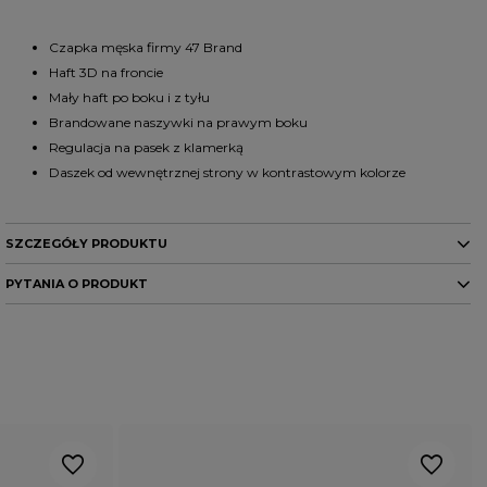
Czapka męska firmy 47 Brand
Haft 3D na froncie
Mały haft po boku i z tyłu
Brandowane naszywki na prawym boku
Regulacja na pasek z klamerką
Daszek od wewnętrznej strony w kontrastowym kolorze
SZCZEGÓŁY PRODUKTU
PYTANIA O PRODUKT
Marka
47 Brand
Kod producenta
198052437957
Potrzebujesz pomocy? Masz
Kolor
niebieski
pytania?
PŁEĆ
MĘŻCZYZNA
Zadaj pytanie a my odpowiemy
niezwłocznie, najciekawsze
Potwierdź obecność oznaczeń lub etykiet
ZADAJ PYTANIE
nie
pytania i odpowiedzi publikując
wymaganych przepisami
dla innych.