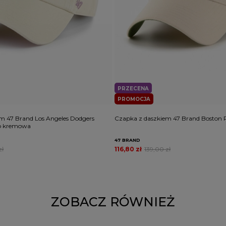
PRZECENA
PROMOCJA
m 47 Brand Los Angeles Dodgers
Czapka z daszkiem 47 Brand Boston
Up kremowa
47 BRAND
zł
116,80 zł
139,00 zł
ZOBACZ RÓWNIEŻ