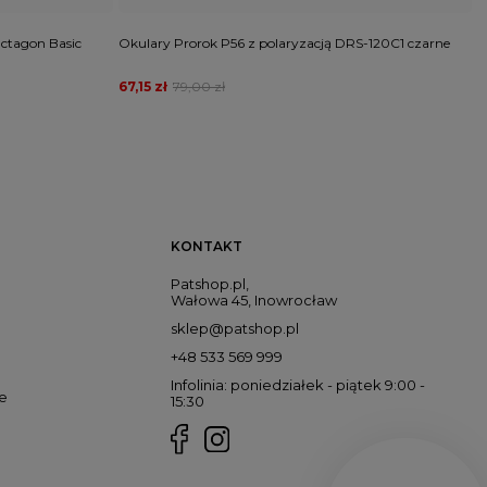
ctagon Basic
Okulary Prorok P56 z polaryzacją DRS-120C1 czarne
O
W
67,15 zł
79,00 zł
4
KONTAKT
Patshop.pl,
Wałowa 45, Inowrocław
sklep@patshop.pl
+48 533 569 999
Infolinia: poniedziałek - piątek 9:00 -
e
15:30