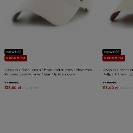
NOWOŚĆ
NOWOŚĆ
PROMOCJA
PROMOCJA
Czapka z daszkiem 47 Brand sztruksowa New York
Czapka z daszkie
Yankees Base Runner Clean Up kremowa
Ballpark Clean 
47 BRAND
47 BRAND
133,60 zł
159,00 zł
113,40 zł
135,00 