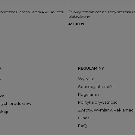
łoneczne Ciemna Strefa RPK Aviator
Żelowy ochraniacz na zęby szczęka O
biało/zielony
ł
49,00 zł
O
REGULAMINY
Wysyłka
ę
Sposoby płatności
Regulamin
we
Polityka prywatności
onych produktów
Zwroty, Wymiany, Reklamacj
akcji
O nas
FAQ