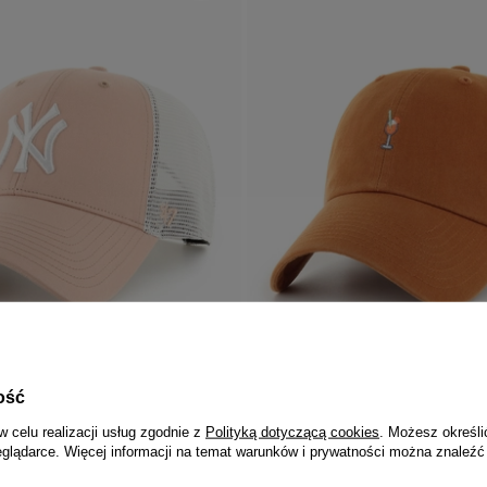
ość
PRZECENA
PROMOCJA
w celu realizacji usług zgodnie z
Polityką dotyczącą cookies
. Możesz określi
eglądarce. Więcej informacji na temat warunków i prywatności można znaleźć
47 BRAND