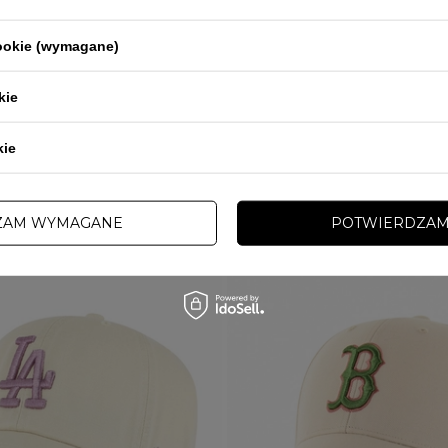
m 47 Brand Trucker New York Yankees
Czapka z daszkiem 47 Brand Holida
nson Mesh
Orange Clean Up pomarańczowa
ł
100,00 zł
119,00 zł
cookie (wymagane)
kie
INNE TEJ SAMEJ MARKI
kie
ZAM WYMAGANE
POTWIERDZAM