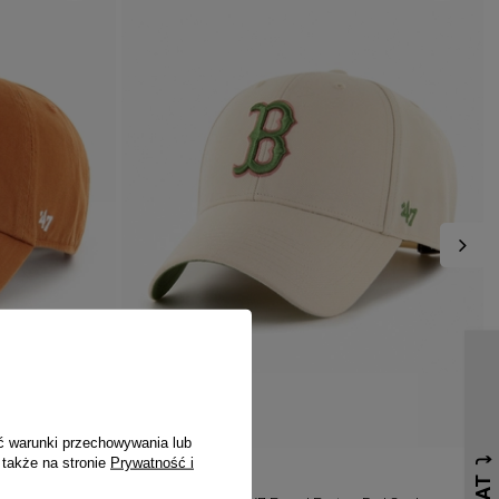
Rodzaj nakrycia głowy
czapka z daszkiem
PRZECENA
PROMOCJA
ć warunki przechowywania lub
 także na stronie
Prywatność i
47 BRAND
4