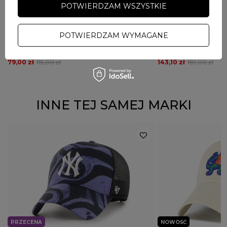
POTWIERDZAM WSZYSTKIE
PRZECENA
NOWOŚĆ
PROMOCJA
PROMOCJA
PROSTO
47 BRAND
POTWIERDZAM WYMAGANE
Czapka z daszkiem Prosto Infinity zielona
Czapka z daszkiem 47 
Windham Suede Clean 
79,00 zł
115,00 zł
143,10 zł
159,00 zł
INNE TEJ SAMEJ MARKI
PRZECENA
NOWOŚĆ