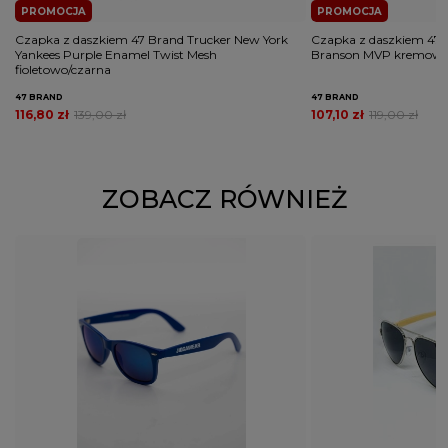
PROMOCJA
PROMOCJA
Czapka z daszkiem 47 Brand Trucker New York
Czapka z daszkiem 47 B
Yankees Purple Enamel Twist Mesh
Branson MVP kremow
fioletowo/czarna
47 BRAND
47 BRAND
116,80 zł
139,00 zł
107,10 zł
119,00 zł
ZOBACZ RÓWNIEŻ