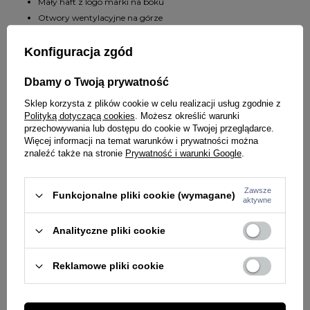
Mały haft z logo marki na boku
Otwory wentylacyjne na górze
Daszek od wewnętrznej strony w kontrastowym kolorze
Seria : '47 MVP
Konfiguracja zgód
Dbamy o Twoją prywatność
SZCZEGÓŁY PRODUKTU
Sklep korzysta z plików cookie w celu realizacji usług zgodnie z
PYTANIA O PRODUKT
Marka
47 Brand
Polityką dotyczącą cookies
. Możesz określić warunki
przechowywania lub dostępu do cookie w Twojej przeglądarce.
Kod producenta
198052459010
Więcej informacji na temat warunków i prywatności można
znaleźć także na stronie
Prywatność i warunki Google
.
ZADAJ PYTANIE
WYBRANE DLA CIEBIE
Kolor
kremowy
PŁEĆ
MĘŻCZYZNA
Zawsze
Funkcjonalne pliki cookie (wymagane)
aktywne
Potwierdź obecność oznaczeń lub etykiet
nie
wymaganych przepisami
Analityczne pliki cookie
Rodzaj nakrycia głowy
czapka z daszkiem
Reklamowe pliki cookie