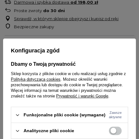
Darmowa i szybka dostawa
od
198,00 zł
Proste zwroty
do
30
dni
Sprawdź, w którym sklepie obejrzysz i kupisz od ręki
Bezpieczne zakupy
OPIS
Konfiguracja zgód
Bluza z kapturem marki
Środowisko Miejskie
Dbamy o Twoją prywatność
Model
Big Laur
Na froncie nadruk z logo
Sklep korzysta z plików cookie w celu realizacji usług zgodnie z
Kieszeń kangurka z przodu
Polityką dotyczącą cookies
. Możesz określić warunki
przechowywania lub dostępu do cookie w Twojej przeglądarce.
Rękawy oraz dół bluzy zakończone ściągaczami
Więcej informacji na temat warunków i prywatności można
Nadruk wykonany metodą sitodruku
znaleźć także na stronie
Prywatność i warunki Google
.
Materiał: 100% bawełna
Zawsze
Funkcjonalne pliki cookie (wymagane)
SZCZEGÓŁY PRODUKTU
aktywne
PYTANIA O PRODUKT
Marka
Środowisko Miejskie
Analityczne pliki cookie