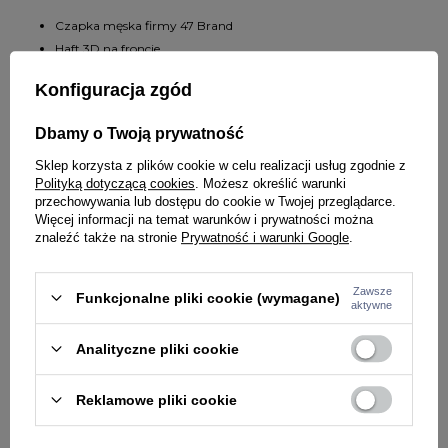
Czapka męska firmy 47 Brand
Haft 3D na froncie
Mały haft po boku
Konfiguracja zgód
Regulacja na pasek z klamerką
Daszek od wewnętrznej strony w kontrastowym kolorze
Dbamy o Twoją prywatność
Sklep korzysta z plików cookie w celu realizacji usług zgodnie z
SZCZEGÓŁY PRODUKTU
Polityką dotyczącą cookies
. Możesz określić warunki
przechowywania lub dostępu do cookie w Twojej przeglądarce.
PYTANIA O PRODUKT
Marka
47 Brand
Więcej informacji na temat warunków i prywatności można
znaleźć także na stronie
Prywatność i warunki Google
.
Kod producenta
197723402492
ZADAJ PYTANIE
WYBRANE DLA CIEBIE
Kolor
kremowy
Zawsze
Funkcjonalne pliki cookie (wymagane)
aktywne
PŁEĆ
MĘŻCZYZNA
Analityczne pliki cookie
Potwierdź obecność oznaczeń lub etykiet
nie
wymaganych przepisami
Reklamowe pliki cookie
Rodzaj nakrycia głowy
czapka z daszkiem