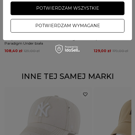
POTWIERDZAM WSZYSTKIE
PRZECENA
PRZECENA
PROMOCJA
PROMOCJA
POTWIERDZAM WYMAGANE
47 BRAND
PROSTO
Czapka z daszkiem 47 Brand Detroit Tigers White
Spodnie dresowe damski
Paradigm Under biała
108,40 zł
129,00 zł
129,00 zł
179,00 zł
INNE TEJ SAMEJ MARKI