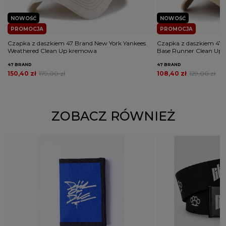
NOWOŚĆ
NOWOŚĆ
PROMOCJA
PROMOCJA
Czapka z daszkiem 47 Brand New York Yankees
Czapka z daszkiem 47
Weathered Clean Up kremowa
Base Runner Clean Up
47 BRAND
47 BRAND
150,40 zł
179,00 zł
108,40 zł
129,00 zł
ZOBACZ RÓWNIEŻ