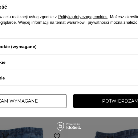
ość
w celu realizacji usług zgodnie z
Polityką dotyczącą cookies
. Możesz określi
eglądarce. Więcej informacji na temat warunków i prywatności można znaleźć
PRZECENA
cookie (wymagane)
PROMOCJA
MORO SPORT
kie
ogger Moro Sport Blue Moro Jeans
Spodnie męskie jogger Moro Sport Bl
asny niebieski
Pocket 3D Effect granatowe
kie
ł
101,20 zł
119,00 zł
ZAM WYMAGANE
POTWIERDZAM
INNE TEJ SAMEJ MARKI