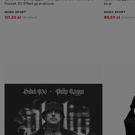
Pocket 3D Effect granatowe
blue
MORO SPORT
MORO SPORT
101,20 zł
119,00 zł
89,00 zł
109,00 