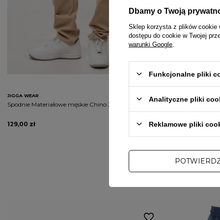
Dbamy o Twoją prywatn
Sklep korzysta z plików cookie 
dostępu do cookie w Twojej prz
warunki Google
.
PRZECENA
Funkcjonalne pliki 
PROMOCJA
JIGGA WEAR
MORO SPORT
Analityczne pliki coo
Spodnie Materiałowe męskie Chino Jigga Wear beżowe
Spodnie męskie j
Pocket 3D Effect j
Reklamowe pliki coo
129,00 zł
101,20 zł
119,00 z
POTWIERD