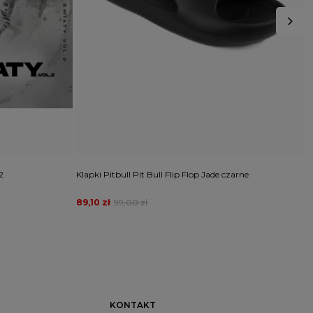
2
Klapki Pitbull Pit Bull Flip Flop Jade czarne
K
c
89,10 zł
99,00 zł
1
KONTAKT