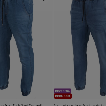
PRZECENA
PROMOCJA
oro Sport Triple Slant Tag medium
Spodnie jogger Moro Sport Inscription 