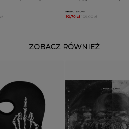
MORO SPORT
zł
92,70 zł
109,00 zł
ZOBACZ RÓWNIEŻ