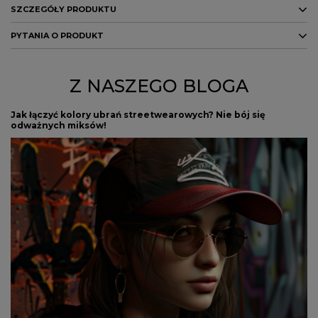
SZCZEGÓŁY PRODUKTU
PYTANIA O PRODUKT
Marka
Champion
Kolor
czarny
ZADAJ PYTANIE
Z NASZEGO BLOGA
PŁEĆ
KOBIETA
Jak łączyć kolory ubrań streetwearowych? Nie bój się
Potwierdź obecność oznaczeń lub etykiet
nie
odważnych miksów!
wymaganych przepisami