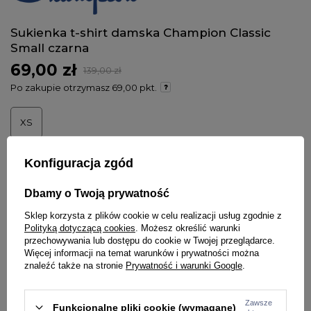
Sukienka t-shirt damska Champion Classic
Small czarna
69,00 zł
139,00 zł
Po zakupie otrzymasz
69,00 pkt.
XS
Sprawdź jaki wybrać rozmiar
Konfiguracja zgód
Dbamy o Twoją prywatność
DODAJ DO KOSZYKA
Sklep korzysta z plików cookie w celu realizacji usług zgodnie z
Polityką dotyczącą cookies
. Możesz określić warunki
przechowywania lub dostępu do cookie w Twojej przeglądarce.
Więcej informacji na temat warunków i prywatności można
znaleźć także na stronie
Prywatność i warunki Google
.
Szybkie zakupy
1-Click
(bez rejestracji)
Zawsze
Funkcjonalne pliki cookie (wymagane)