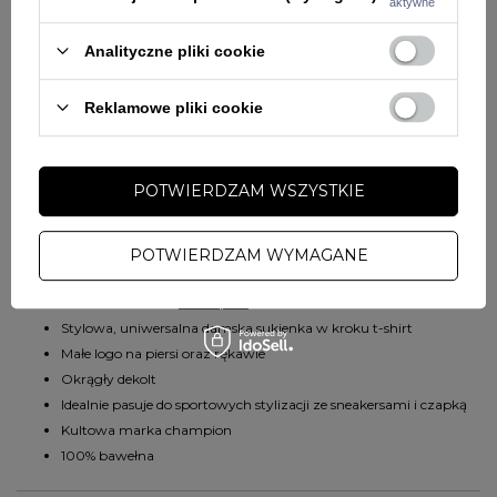
aktywne
Analityczne pliki cookie
Darmowa i szybka dostawa
od
198,00 zł
Reklamowe pliki cookie
Proste zwroty
do
30
dni
Sprawdź, w którym sklepie obejrzysz i kupisz od ręki
POTWIERDZAM WSZYSTKIE
Bezpieczne zakupy
OPIS
POTWIERDZAM WYMAGANE
Damska
sukienka
Champion
Stylowa, uniwersalna damska sukienka w kroku t-shirt
Małe logo na piersi oraz rękawie
Okrągły dekolt
Idealnie pasuje do sportowych stylizacji ze sneakersami i czapką
Kultowa marka champion
100% bawełna