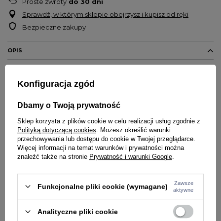
Proste zwroty
do
30
dni
Sprawdź, w którym sklepie obejrzysz i kupisz od ręki
Bezpieczne zakupy
OPIS
Męska bluza z kapturem marki
Środowisko Miejskie
Konfiguracja zgód
Logo na piersi
Kieszeń kangurka z przodu
Dbamy o Twoją prywatność
Rękawy oraz dół bluzy zakończone ściągaczami
Materiał 100% bawełna
Sklep korzysta z plików cookie w celu realizacji usług zgodnie z
Polityką dotyczącą cookies
. Możesz określić warunki
Stwórz komplet ze spodniami
przechowywania lub dostępu do cookie w Twojej przeglądarce.
Wykonanie - 100% bawełna o gramaturze 340g
Więcej informacji na temat warunków i prywatności można
Marcin "Polish Zombie" Wrzosek ma 175 cm wzrostu i jest
znaleźć także na stronie
Prywatność i warunki Google
.
ubrany w bluzę w rozmiarze M.
Zawsze
Funkcjonalne pliki cookie (wymagane)
aktywne
SZCZEGÓŁY PRODUKTU
PYTANIA O PRODUKT
Analityczne pliki cookie
Marka
Środowisko Miejskie