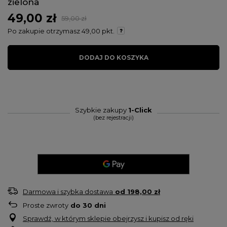
zielona
49,00 zł
59,00 zł
Po zakupie otrzymasz
49,00 pkt.
DODAJ DO KOSZYKA
Szybkie zakupy
1-Click
(bez rejestracji)
Darmowa i szybka dostawa
od
198,00 zł
Proste zwroty
do
30
dni
Sprawdź, w którym sklepie obejrzysz i kupisz od ręki