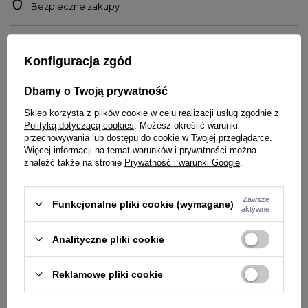
Bezpieczne zakupy
OPIS
Konfiguracja zgód
Czapka firmy
PIT
BULL
WEST
COAST
Model Small Logo
Dbamy o Twoją prywatność
Miękka dzianina dopasowująca się do głowy
Sklep korzysta z plików cookie w celu realizacji usług zgodnie z
Podszyta miękkim polarem
Polityką dotyczącą cookies
. Możesz określić warunki
Wykonanie: 100% wełna akrylowa
przechowywania lub dostępu do cookie w Twojej przeglądarce.
Więcej informacji na temat warunków i prywatności można
znaleźć także na stronie
Prywatność i warunki Google
.
SZCZEGÓŁY PRODUKTU
PYTANIA O PRODUKT
Zawsze
Marka
PITBULL
Funkcjonalne pliki cookie (wymagane)
aktywne
Kolor
zielony
Analityczne pliki cookie
ZADAJ PYTANIE
WYBRANE DLA CIEBIE
PŁEĆ
MĘŻCZYZNA
Reklamowe pliki cookie
Potwierdź obecność oznaczeń lub etykiet
nie
wymaganych przepisami