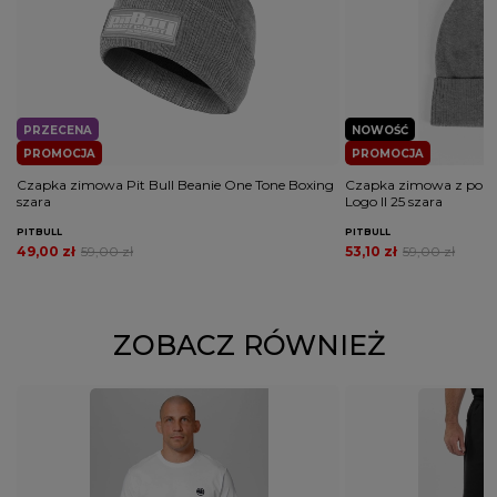
PRZECENA
NOWOŚĆ
PROMOCJA
PROMOCJA
Czapka zimowa Pit Bull Beanie One Tone Boxing
Czapka zimowa z pomp
szara
Logo II 25 szara
PITBULL
PITBULL
49,00 zł
59,00 zł
53,10 zł
59,00 zł
ZOBACZ RÓWNIEŻ