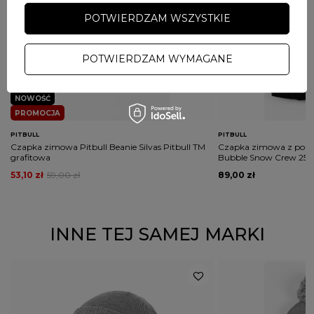
POTWIERDZAM WSZYSTKIE
POTWIERDZAM WYMAGANE
NOWOŚĆ
PROMOCJA
PITBULL
PITBULL
Czapka zimowa Pitbull Beanie Silvas Pitbull TM
Czapka zimowa z pomp
grafitowa
Bubble Snow Crew 25 
53,10 zł
59,00 zł
89,00 zł
INNE TEJ SAMEJ MARKI