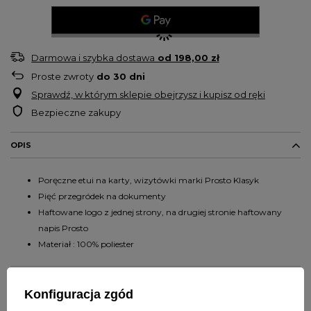
Darmowa i szybka dostawa
od
198,00 zł
Proste zwroty
do
30
dni
Sprawdź, w którym sklepie obejrzysz i kupisz od ręki
Bezpieczne zakupy
OPIS
Poręczne etui na karty, wizytówki marki Prosto Klasyk
Pięć przegródek na dokumenty
Haftowane logo z jednej strony, na drugiej stronie haftowany
napis Prosto
Materiał : 100% poliester
SZCZEGÓŁY PRODUKTU
Konfiguracja zgód
PYTANIA O PRODUKT
Marka
PROSTO