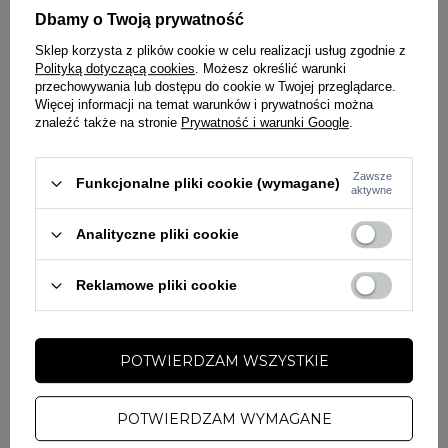
Dbamy o Twoją prywatność
Kolor
granatowy
Sklep korzysta z plików cookie w celu realizacji usług zgodnie z
ZADAJ PYTANIE
WYBRANE DLA CIEBIE
Polityką dotyczącą cookies
. Możesz określić warunki
Potwierdź obecność oznaczeń lub etykiet
nie
przechowywania lub dostępu do cookie w Twojej przeglądarce.
wymaganych przepisami
Więcej informacji na temat warunków i prywatności można
znaleźć także na stronie
Prywatność i warunki Google
.
Zawsze
Funkcjonalne pliki cookie (wymagane)
aktywne
Analityczne pliki cookie
PRZECENA
PRZECENA
Reklamowe pliki cookie
PROMOCJA
PROMOCJA
DARMOWA DOSTAWA
DARMOWA DOSTAWA
CHADA
CHADA
POTWIERDZAM WSZYSTKIE
Bluza męska z kapturem oversize Chada
Bluza z kapturem Chad
Proceder Kastet Mini czarna
201,00 zł
239,00 zł
169,00 zł
249,00 zł
POTWIERDZAM WYMAGANE