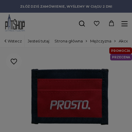
ZŁÓŻ DZIŚ ZAMÓWIENIE, WYŚLEMY W CIĄGU 2 DNI
Wstecz
Jesteś tutaj:
Strona główna
Mężczyzna
Akceso
PROMOCJA
PRZECENA