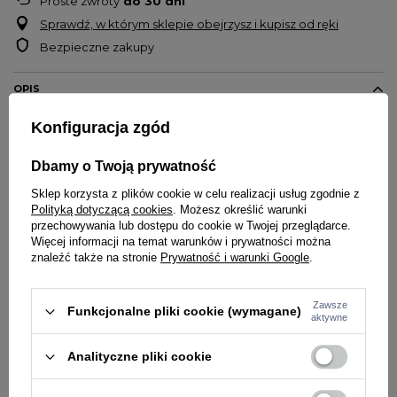
Proste zwroty
do
30
dni
Sprawdź, w którym sklepie obejrzysz i kupisz od ręki
Bezpieczne zakupy
OPIS
Konfiguracja zgód
Bluza męska marki
Street Autonomy
Wysokiej jakości nadruk na przodzie
Dbamy o Twoją prywatność
Rękawy oraz dół bluzy zakończone ściągaczami
Sklep korzysta z plików cookie w celu realizacji usług zgodnie z
Logo producenta nadrukowane na karku
Polityką dotyczącą cookies
. Możesz określić warunki
Materiał
100% bawełna
przechowywania lub dostępu do cookie w Twojej przeglądarce.
Więcej informacji na temat warunków i prywatności można
znaleźć także na stronie
Prywatność i warunki Google
.
SZCZEGÓŁY PRODUKTU
Zawsze
Funkcjonalne pliki cookie (wymagane)
aktywne
PYTANIA O PRODUKT
Marka
STREET AUTONOMY
Analityczne pliki cookie
Kolor
niebieski
ZADAJ PYTANIE
WYBRANE DLA CIEBIE
Potwierdź obecność oznaczeń lub etykiet
nie