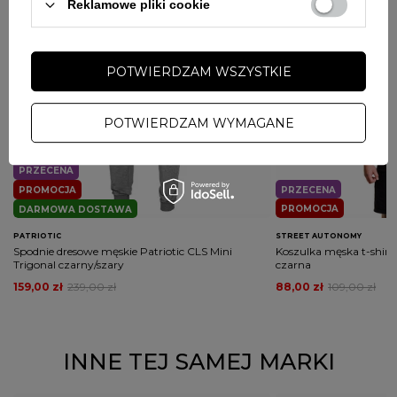
Reklamowe pliki cookie
wymaganych przepisami
POTWIERDZAM WSZYSTKIE
POTWIERDZAM WYMAGANE
PRZECENA
PROMOCJA
PRZECENA
PROMOCJA
DARMOWA DOSTAWA
PATRIOTIC
STREET AUTONOMY
Spodnie dresowe męskie Patriotic CLS Mini
Koszulka męska t-shirt
Trigonal czarny/szary
czarna
159,00 zł
239,00 zł
88,00 zł
109,00 zł
INNE TEJ SAMEJ MARKI