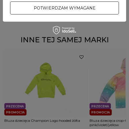
Czapka dziecięca z daszkiem 47 Brand New York
Czapka z daszkiem 47 
POTWIERDZAM WYMAGANE
Yankees Clean Up różowa
Snapback MVP kremo
116,00 zł
129,00 zł
121,50 zł
135,00 zł
INNE TEJ SAMEJ MARKI
PRZECENA
PRZECENA
PROMOCJA
PROMOCJA
Bluza dziecięca Champion Logo hooded żółta
Bluza dziecięca crop-t
pink/violet/yellow