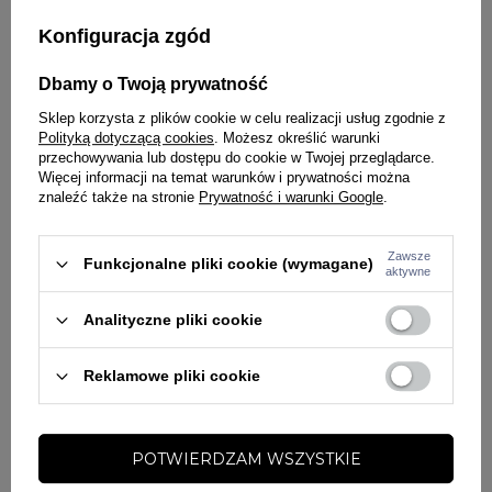
Wykonana w 60% z bawełny oraz 40% poliestru
Konfiguracja zgód
SZCZEGÓŁY PRODUKTU
Dbamy o Twoją prywatność
PYTANIA O PRODUKT
Marka
Champion
Sklep korzysta z plików cookie w celu realizacji usług zgodnie z
Polityką dotyczącą cookies
. Możesz określić warunki
Kolor
czarny
przechowywania lub dostępu do cookie w Twojej przeglądarce.
ZADAJ PYTANIE
WYBRANE DLA CIEBIE
Więcej informacji na temat warunków i prywatności można
Potwierdź obecność oznaczeń lub etykiet
nie
znaleźć także na stronie
Prywatność i warunki Google
.
wymaganych przepisami
Zawsze
Funkcjonalne pliki cookie (wymagane)
aktywne
Analityczne pliki cookie
Reklamowe pliki cookie
NOWOŚĆ
NOWOŚĆ
PROMOCJA
PROMOCJA
POTWIERDZAM WSZYSTKIE
47 BRAND
47 BRAND