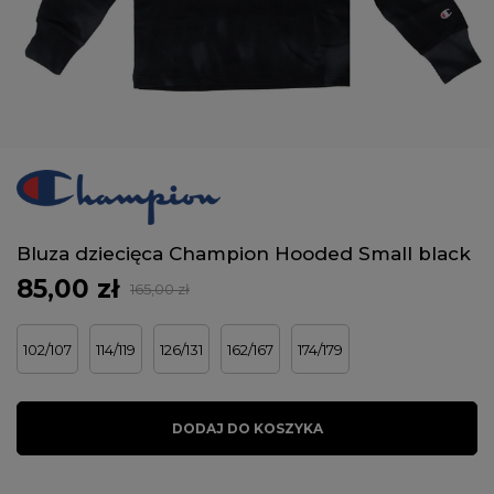
Bluza dziecięca Champion Hooded Small black
85,00 zł
165,00 zł
102/107
114/119
126/131
162/167
174/179
DODAJ DO KOSZYKA