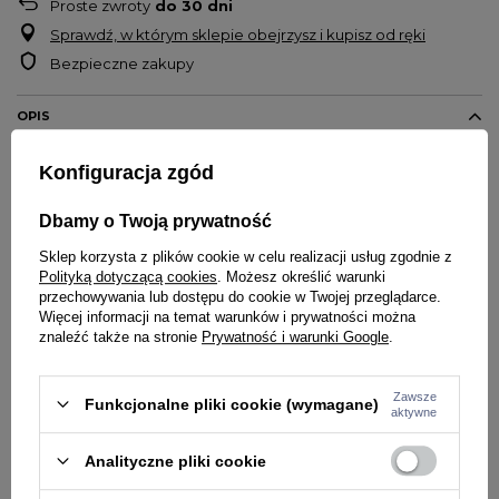
Proste zwroty
do
30
dni
Sprawdź, w którym sklepie obejrzysz i kupisz od ręki
Bezpieczne zakupy
OPIS
Konfiguracja zgód
Męskie spodenki szorty Iriedaily
Szorty w kroju chino
Dbamy o Twoją prywatność
Klasyczne spodenki materiałowe
Dwie kieszenie przednie oraz dwie tylne
Sklep korzysta z plików cookie w celu realizacji usług zgodnie z
Materiał 100% bawełna
Polityką dotyczącą cookies
. Możesz określić warunki
przechowywania lub dostępu do cookie w Twojej przeglądarce.
Więcej informacji na temat warunków i prywatności można
znaleźć także na stronie
Prywatność i warunki Google
.
Zawsze
Funkcjonalne pliki cookie (wymagane)
SZCZEGÓŁY PRODUKTU
aktywne
PYTANIA O PRODUKT
Marka
Iriedaily
Analityczne pliki cookie
Kolor
szary