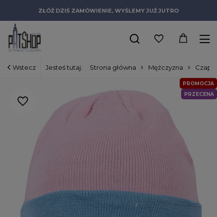
ZŁÓŻ DZIŚ ZAMÓWIENIE, WYŚLEMY JUŻ JUTRO
Wstecz
Jesteś tutaj:
Strona główna
Mężczyzna
Czapki
PROMOCJA
PRZECENA