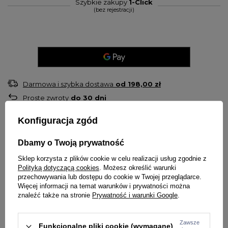
Szybkie zakupy
1-Click
(bez rejestracji)
Darmowa i szybka dostawa
od
198,00 zł
Proste zwroty
do
30
dni
Sprawdź, w którym sklepie obejrzysz i kupisz od ręki
Konfiguracja zgód
Bezpieczne zakupy
Dbamy o Twoją prywatność
OPIS
Sklep korzysta z plików cookie w celu realizacji usług zgodnie z
Polityką dotyczącą cookies
. Możesz określić warunki
Czapka zimowa wywijana marki Karl Kani
przechowywania lub dostępu do cookie w Twojej przeglądarce.
Haft Kani na froncie
Więcej informacji na temat warunków i prywatności można
znaleźć także na stronie
Prywatność i warunki Google
.
Materiał 100% akryl
Zawsze
SZCZEGÓŁY PRODUKTU
Funkcjonalne pliki cookie (wymagane)