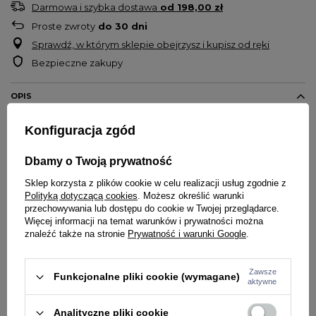
Darmowa i szybka dostawa
od
198,00 zł
Proste zwroty
do
30
dni
Sprawdź, w którym sklepie obejrzysz i kupisz od ręki
Bezpieczne zakupy
OPIS
Konfiguracja zgód
Bluza męska bez kaptura marki Street Autonomy
Wysokiej jakości nadruk na przodzie
Dbamy o Twoją prywatność
Rękawy oraz dół bluzy zakończone ściągaczami
Logo producenta nadrukowane na karku
Sklep korzysta z plików cookie w celu realizacji usług zgodnie z
Polityką dotyczącą cookies
. Możesz określić warunki
Materiał 92% bawełna, 8% poliester
przechowywania lub dostępu do cookie w Twojej przeglądarce.
Więcej informacji na temat warunków i prywatności można
znaleźć także na stronie
Prywatność i warunki Google
.
Zawsze
Funkcjonalne pliki cookie (wymagane)
aktywne
SZCZEGÓŁY PRODUKTU
Analityczne pliki cookie