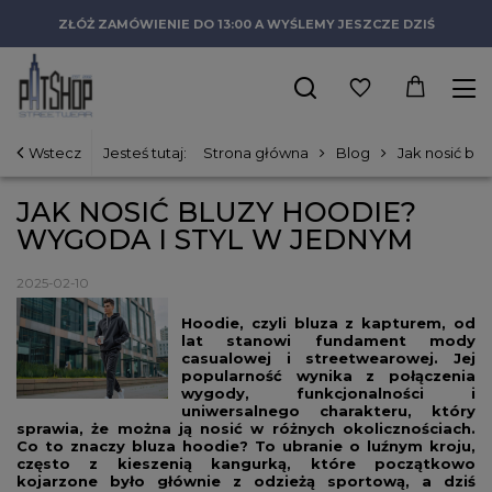
ZŁÓŻ ZAMÓWIENIE DO 13:00 A WYŚLEMY JESZCZE DZIŚ
Wstecz
Jesteś tutaj:
Strona główna
Blog
Jak nosić bl
JAK NOSIĆ BLUZY HOODIE?
WYGODA I STYL W JEDNYM
2025-02-10
Hoodie, czyli bluza z kapturem, od
lat stanowi fundament mody
casualowej i streetwearowej. Jej
popularność wynika z połączenia
wygody, funkcjonalności i
uniwersalnego charakteru, który
sprawia, że można ją nosić w różnych okolicznościach.
Co to znaczy bluza hoodie? To ubranie o luźnym kroju,
często z kieszenią kangurką, które początkowo
kojarzone było głównie z odzieżą sportową, a dziś