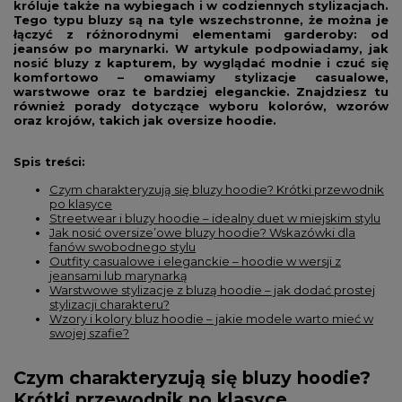
króluje także na wybiegach i w codziennych stylizacjach.
Tego typu bluzy są na tyle wszechstronne, że można je
łączyć z różnorodnymi elementami garderoby: od
jeansów po marynarki. W artykule podpowiadamy, jak
nosić bluzy z kapturem, by wyglądać modnie i czuć się
komfortowo – omawiamy stylizacje casualowe,
warstwowe oraz te bardziej eleganckie. Znajdziesz tu
również porady dotyczące wyboru kolorów, wzorów
oraz krojów, takich jak oversize hoodie.
Spis treści:
Czym charakteryzują się bluzy hoodie? Krótki przewodnik
po klasyce
Streetwear i bluzy hoodie – idealny duet w miejskim stylu
Jak nosić oversize’owe bluzy hoodie? Wskazówki dla
fanów swobodnego stylu
Outfity casualowe i eleganckie – hoodie w wersji z
jeansami lub marynarką
Warstwowe stylizacje z bluzą hoodie – jak dodać prostej
stylizacji charakteru?
Wzory i kolory bluz hoodie – jakie modele warto mieć w
swojej szafie?
Czym charakteryzują się bluzy hoodie?
Krótki przewodnik po klasyce