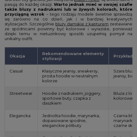
pasują do każdej okazji.
Warto jednak mieć w swojej szafie
także bluzy z nadrukami lub w żywych kolorach, które
przyciągną wzrok
– tego rodzaju modele świetnie sprawdzą
się zarówno na co dzień, jak i w bardziej kreatywnych
stylizacjach. Szczególnie
bluzy damskie z kapturem
zestawiane
ze spódnicami powinny być kolorowe i wyraziste, ponieważ
dzięki temu w nietuzinkowy sposób uzupełnią pomysł na
unikalny outfit.
Rekomendowane elementy
Okazja
Przykłado
stylizacji
Casual
Klasyczne jeansy, sneakersy,
Szara bluza
prosta hoodie w neutralnym
jeansy, bia
kolorze
Streetwear
Hoodie z nadrukiem, joggery,
Bluza z log
sportowe buty, czapka z
kolorowe s
daszkiem
Elegancka
Jednolita hoodie, marynarka,
Czarna bluz
dopasowane spodnie,
marynarka, 
eleganckie półbuty
czarne skó