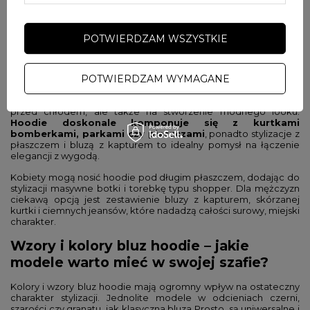
między sportowym a eleganckim stylem sprawia, że outfit staje
się wyjątkowy. Stylizacje z bluzą z kapturem i marynarką to
doskonały wybór do pracy w biurze, w którym obowiązuje luźny
dress code.
POTWIERDZAM WSZYSTKIE
Warstwowe stylizacje z bluzą hoodie –
jak dodać prostej stylizacji charakteru?
POTWIERDZAM WYMAGANE
Warstwowe stylizacje stanowią nie tylko sposób na ochronę
przed chłodem, ale także na stworzenie modnego looku.
Hoodie doskonale komponuje się z kurtkami
bomberkami, parkami czy płaszczami
, ponadto stylizacje z
płaszczem i bluzą z kapturem to idealny pomysł na łączenie
elegancji z wygodą.
Kobiety mogą nosić hoodie pod długim płaszczem, dodając do
stylizacji masywne botki i torebkę typu shopper. Dla mężczyzn
ciekawą opcją jest zestawienie bluzy z kapturem, skórzanej
kurtki i ciemnych jeansów, które nadadzą całości surowy, miejski
charakter.
Wzory i kolory bluz hoodie – jakie
modele warto mieć w swojej szafie?
Kolory i wzory bluz hoodie mają ogromny wpływ na ostateczny
charakter stylizacji. Jednolite modele w odcieniach czerni,
szarości czy granatu, jak klasyczna
bluza Prosto
, są uniwersalne i