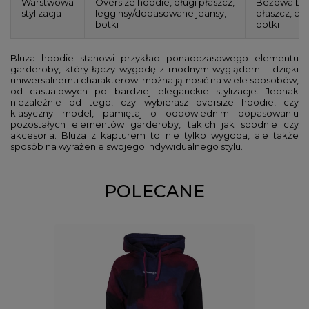
Warstwowa
Oversize hoodie, długi płaszcz,
Beżowa bluz
stylizacja
legginsy/dopasowane jeansy,
płaszcz, cz
botki
botki
Bluza hoodie stanowi przykład ponadczasowego elementu
garderoby, który łączy wygodę z modnym wyglądem – dzięki
uniwersalnemu charakterowi można ją nosić na wiele sposobów,
od casualowych po bardziej eleganckie stylizacje. Jednak
niezależnie od tego, czy wybierasz oversize hoodie, czy
klasyczny model, pamiętaj o odpowiednim dopasowaniu
pozostałych elementów garderoby, takich jak spodnie czy
akcesoria. Bluza z kapturem to nie tylko wygoda, ale także
sposób na wyrażenie swojego indywidualnego stylu.
POLECANE